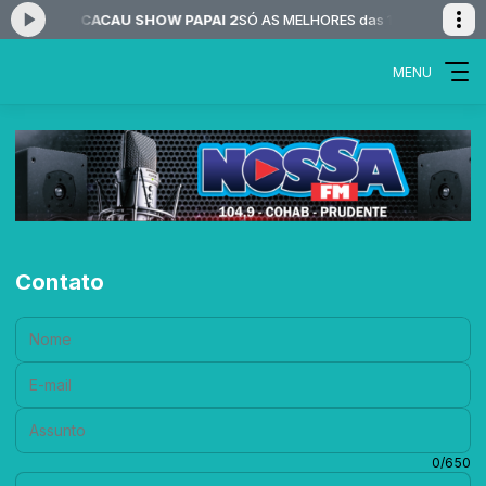
o agora: CACAU SHOW PAPAI 2
SÓ AS MELHORES das 10:00 às 14:00 -
MENU
Contato
Nome:
E-mail:
Assunto:
Mensagem:
0/650