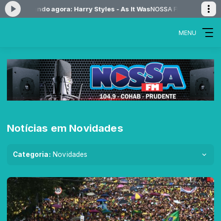
:00 -
Tocando agora: Harry Styles - As It Was
NOSSA FM MUSIC das 12:
MENU
Notícias em Novidades
Categoria:
Novidades